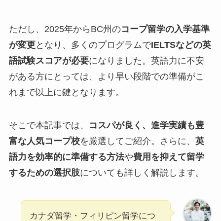
ただし、2025年からBC州の
コープ留学の入学基準
が変更
となり、多くのプログラムで
IELTSなどの英
語試験スコアが必要
になりました。英語力に不安
がある方にとっては、より早い段階での準備がこ
れまで以上に鍵となります。
そこで本記事では、
コスパが良く、進学実績も豊
富な人気コープ校
を厳選してご紹介。さらに、
英
語力を効率的に準備する方法
や
費用を抑えて留学
するための選択肢
についても詳しく解説します。
カナダ留学・フィリピン留学につ