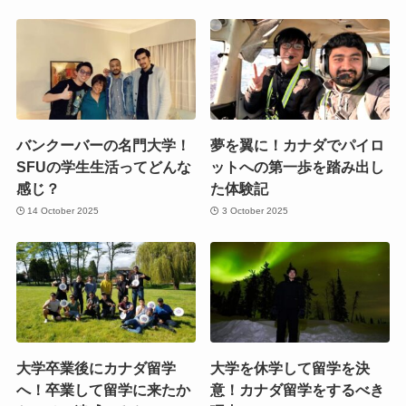
バンクーバーの名門大学！
夢を翼に！カナダでパイロ
SFUの学生生活ってどんな
ットへの第一歩を踏み出し
感じ？
た体験記
14 October 2025
3 October 2025
大学卒業後にカナダ留学
大学を休学して留学を決
へ！卒業して留学に来たか
意！カナダ留学をするべき